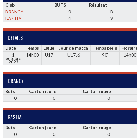
Club
BUTS
Résultat
DRANCY
0
D
BASTIA
4
V
DÉTAILS
Date
Temps
Ligue
Jour de match
Temps plein
Horaire
1
14h00
U17
U17J6
90'
14h00
octobre
2023
DRANCY
Buts
Carton jaune
Carton rouge
0
0
0
BASTIA
Buts
Carton jaune
Carton rouge
0
0
0