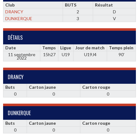
Club
BUTS
Résultat
DRANCY
2
D
DUNKERQUE
3
V
DÉTAILS
Date
Temps
Ligue
Jour de match
Temps plein
11 septembre
15h27
U19
U19J4
90'
2022
DRANCY
Buts
Carton jaune
Carton rouge
0
0
0
DUNKERQUE
Buts
Carton jaune
Carton rouge
0
0
0