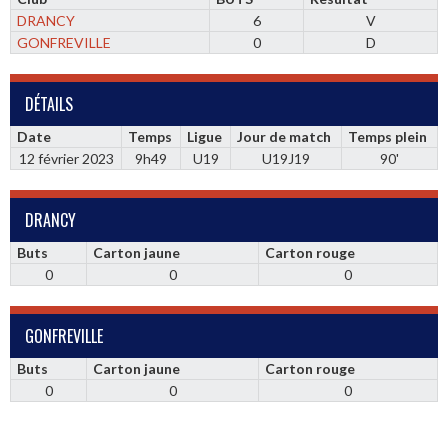
DRANCY
6
V
GONFREVILLE
0
D
DÉTAILS
Date
Temps
Ligue
Jour de match
Temps plein
12 février 2023
9h49
U19
U19J19
90'
DRANCY
Buts
Carton jaune
Carton rouge
0
0
0
GONFREVILLE
Buts
Carton jaune
Carton rouge
0
0
0