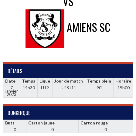
VS
AMIENS SC
DÉTAILS
Date
Temps
Ligue
Jour de match
Temps plein
Horaire
7
14h30
U19
U19J11
90'
15h00
janvier
2023
DUNKERQUE
Buts
Carton jaune
Carton rouge
0
0
0