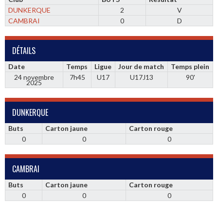
DUNKERQUE
2
V
CAMBRAI
0
D
DÉTAILS
Date
Temps
Ligue
Jour de match
Temps plein
24 novembre
7h45
U17
U17J13
90'
2025
DUNKERQUE
Buts
Carton jaune
Carton rouge
0
0
0
CAMBRAI
Buts
Carton jaune
Carton rouge
0
0
0