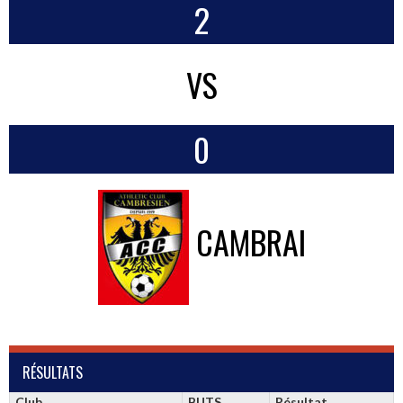
2
VS
0
CAMBRAI
RÉSULTATS
Club
BUTS
Résultat