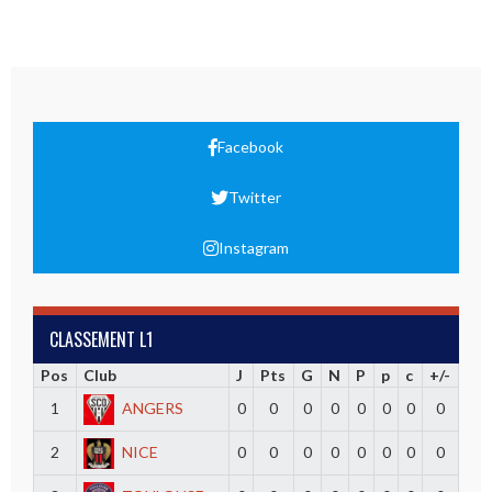
Facebook
Twitter
Instagram
CLASSEMENT L1
Pos
Club
J
Pts
G
N
P
p
c
+/-
1
ANGERS
0
0
0
0
0
0
0
0
2
NICE
0
0
0
0
0
0
0
0