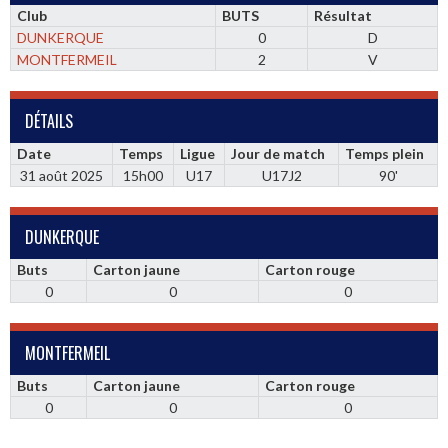
Club
BUTS
Résultat
DUNKERQUE
0
D
MONTFERMEIL
2
V
DÉTAILS
Date
Temps
Ligue
Jour de match
Temps plein
31 août 2025
15h00
U17
U17J2
90'
DUNKERQUE
Buts
Carton jaune
Carton rouge
0
0
0
MONTFERMEIL
Buts
Carton jaune
Carton rouge
0
0
0