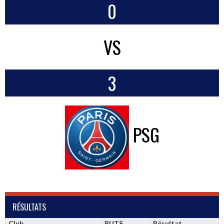
0
VS
3
PSG
RÉSULTATS
Club
BUTS
Résultat