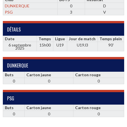
DUNKERQUE
0
D
PSG
3
V
DÉTAILS
Date
Temps
Ligue
Jour de match
Temps plein
6 septembre
15h00
U19
U19J3
90'
2025
DUNKERQUE
Buts
Carton jaune
Carton rouge
0
0
0
PSG
Buts
Carton jaune
Carton rouge
0
0
0