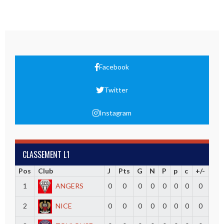
Facebook
Twitter
Instagram
CLASSEMENT L1
Pos
Club
J
Pts
G
N
P
p
c
+/-
1
ANGERS
0
0
0
0
0
0
0
0
2
NICE
0
0
0
0
0
0
0
0