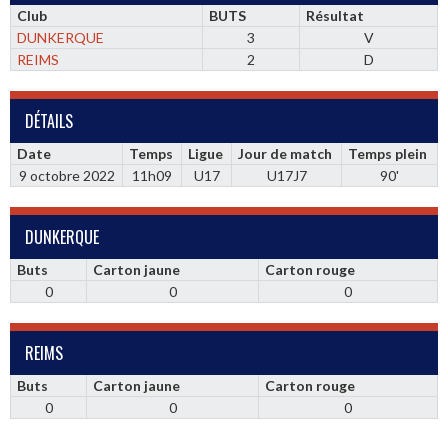
Club
BUTS
Résultat
DUNKERQUE
3
V
REIMS
2
D
DÉTAILS
Date
Temps
Ligue
Jour de match
Temps plein
9 octobre 2022
11h09
U17
U17J7
90'
DUNKERQUE
Buts
Carton jaune
Carton rouge
0
0
0
REIMS
Buts
Carton jaune
Carton rouge
0
0
0