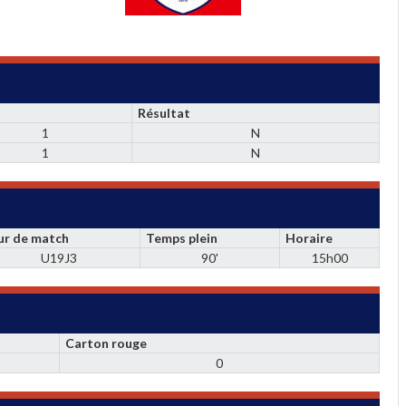
Résultat
1
N
1
N
ur de match
Temps plein
Horaire
U19J3
90'
15h00
Carton rouge
0