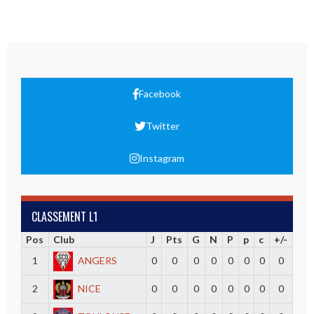
Facebook
Twitter
Instagram
CLASSEMENT L1
Pos
Club
J
Pts
G
N
P
p
c
+/-
1
ANGERS
0
0
0
0
0
0
0
0
2
NICE
0
0
0
0
0
0
0
0