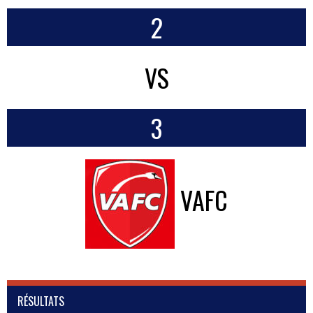
2
VS
3
VAFC
RÉSULTATS