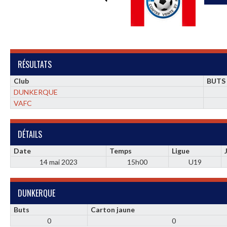
RÉSULTATS
Club
BUTS
DUNKERQUE
VAFC
DÉTAILS
Date
Temps
Ligue
14 mai 2023
15h00
U19
DUNKERQUE
Buts
Carton jaune
0
0