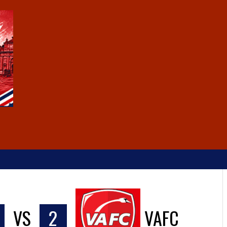
VS
2
VAFC