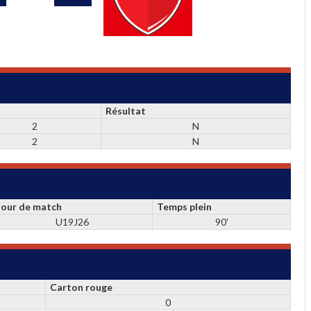
Résultat
2
N
2
N
Jour de match
Temps plein
U19J26
90'
Carton rouge
0