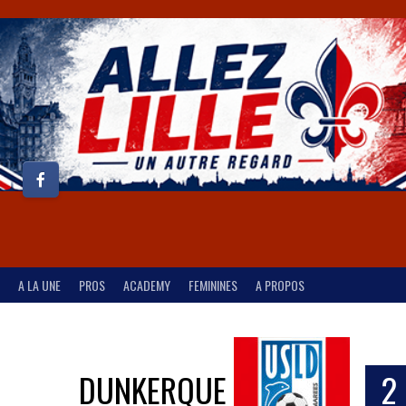
A LA UNE
PROS
ACADEMY
FEMININES
A PROPOS
DUNKERQUE
2