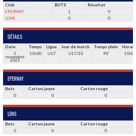
Club
BUTS
Résultat
EPERNAY
1
V
LENS
0
D
DÉTAILS
Date
Temps
Ligue
Jour de match
Temps plein
Horair
5
15h00
U17
U17J10
90'
15h0
novembre
2023
EPERNAY
Buts
Carton jaune
Carton rouge
0
0
0
LENS
Buts
Carton jaune
Carton rouge
0
0
0