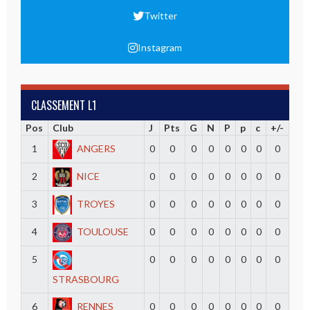
Twitter
Instagram
CLASSEMENT L1
Pos
Club
J
Pts
G
N
P
p
c
+/-
1
ANGERS
0
0
0
0
0
0
0
0
2
NICE
0
0
0
0
0
0
0
0
3
TROYES
0
0
0
0
0
0
0
0
4
TOULOUSE
0
0
0
0
0
0
0
0
5
0
0
0
0
0
0
0
0
STRASBOURG
6
RENNES
0
0
0
0
0
0
0
0