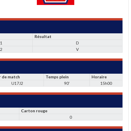
Résultat
1
D
2
V
r de match
Temps plein
Horaire
U17J2
90'
15h00
Carton rouge
0