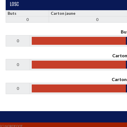
LOSC
Buts
Carton jaune
0
0
Bu
0
Carton
0
Carton
0
(C) NORDFOOT