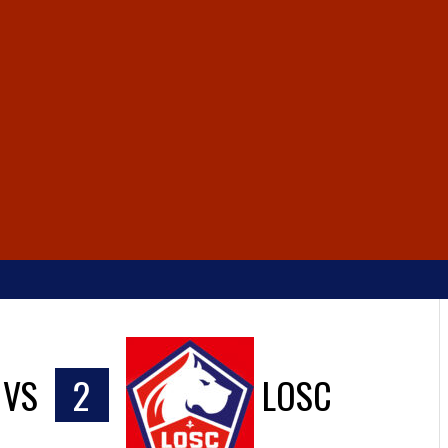
VS
2
LOSC