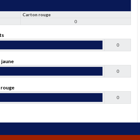
Carton rouge
0
ts
0
 jaune
0
 rouge
0