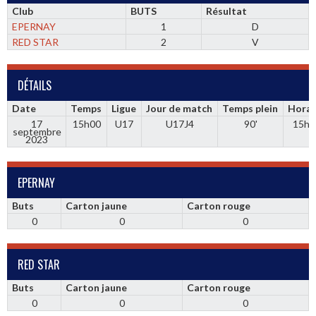
Club
BUTS
Résultat
EPERNAY
1
D
RED STAR
2
V
DÉTAILS
Date
Temps
Ligue
Jour de match
Temps plein
Horai
17
15h00
U17
U17J4
90'
15h0
septembre
2023
EPERNAY
Buts
Carton jaune
Carton rouge
0
0
0
RED STAR
Buts
Carton jaune
Carton rouge
0
0
0