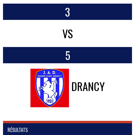
3
VS
5
DRANCY
RÉSULTATS