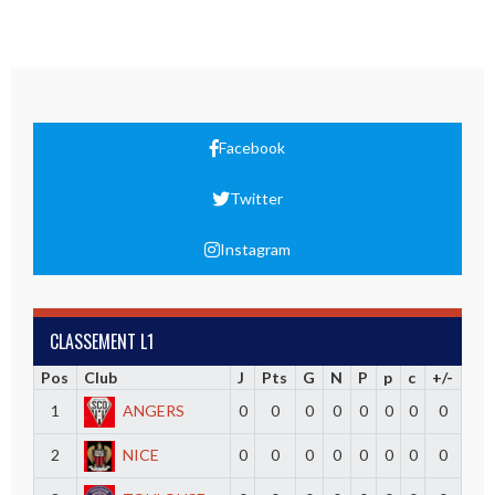
Facebook
Twitter
Instagram
CLASSEMENT L1
Pos
Club
J
Pts
G
N
P
p
c
+/-
1
ANGERS
0
0
0
0
0
0
0
0
2
NICE
0
0
0
0
0
0
0
0