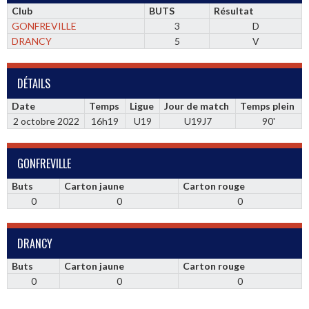
Club
BUTS
Résultat
GONFREVILLE
3
D
DRANCY
5
V
DÉTAILS
Date
Temps
Ligue
Jour de match
Temps plein
2 octobre 2022
16h19
U19
U19J7
90'
GONFREVILLE
Buts
Carton jaune
Carton rouge
0
0
0
DRANCY
Buts
Carton jaune
Carton rouge
0
0
0