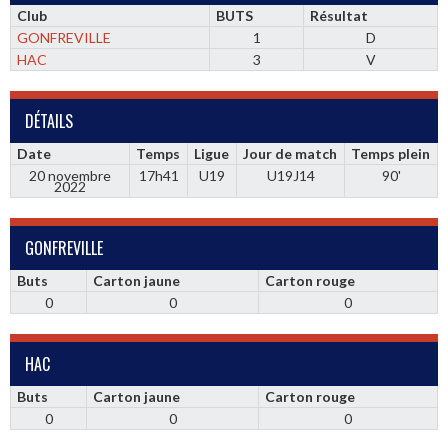
Club
BUTS
Résultat
GONFREVILLE
1
D
HAC
3
V
DÉTAILS
Date
Temps
Ligue
Jour de match
Temps plein
20 novembre
17h41
U19
U19J14
90'
2022
GONFREVILLE
Buts
Carton jaune
Carton rouge
0
0
0
HAC
Buts
Carton jaune
Carton rouge
0
0
0