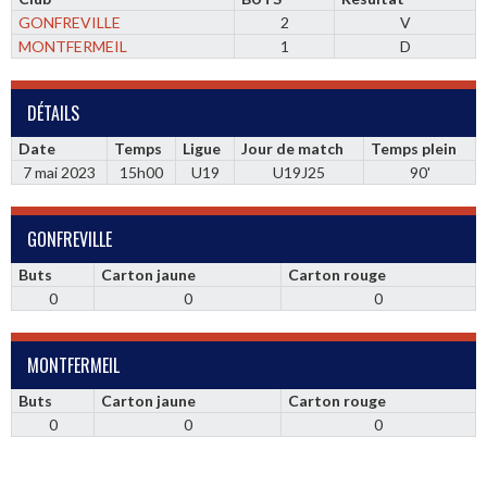
GONFREVILLE
2
V
MONTFERMEIL
1
D
DÉTAILS
Date
Temps
Ligue
Jour de match
Temps plein
7 mai 2023
15h00
U19
U19J25
90'
GONFREVILLE
Buts
Carton jaune
Carton rouge
0
0
0
MONTFERMEIL
Buts
Carton jaune
Carton rouge
0
0
0