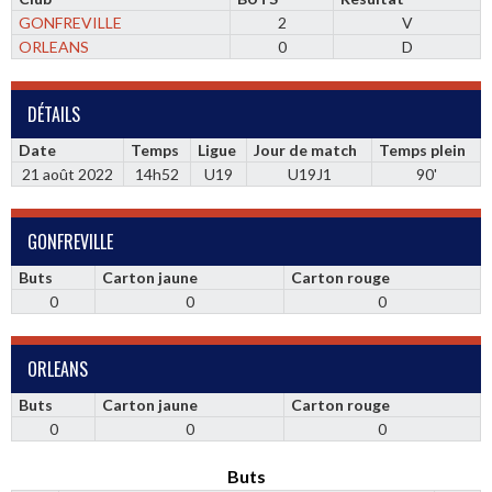
GONFREVILLE
2
V
ORLEANS
0
D
DÉTAILS
Date
Temps
Ligue
Jour de match
Temps plein
21 août 2022
14h52
U19
U19J1
90'
GONFREVILLE
Buts
Carton jaune
Carton rouge
0
0
0
ORLEANS
Buts
Carton jaune
Carton rouge
0
0
0
Buts