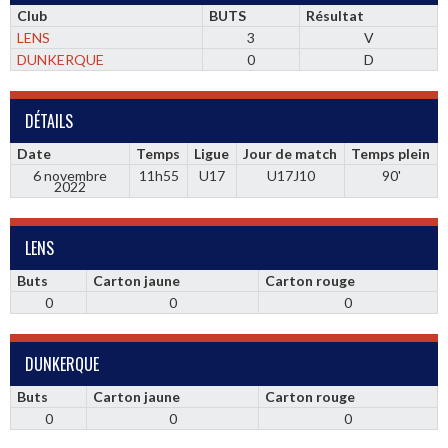
Club
BUTS
Résultat
LENS
3
V
DUNKERQUE
0
D
DÉTAILS
Date
Temps
Ligue
Jour de match
Temps plein
6 novembre
11h55
U17
U17J10
90'
2022
LENS
Buts
Carton jaune
Carton rouge
0
0
0
DUNKERQUE
Buts
Carton jaune
Carton rouge
0
0
0