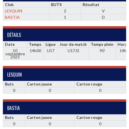
Club
BUTS
Résultat
LESQUIN
2
V
BASTIA
1
D
DÉTAILS
Date
Temps
Ligue
Jour de match
Temps plein
Horai
10
14h00
U17
U17J3
90'
14h0
septembre
2023
LESQUIN
Buts
Carton jaune
Carton rouge
0
0
0
BASTIA
Buts
Carton jaune
Carton rouge
0
0
0