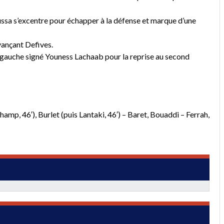
a s’excentre pour échapper à la défense et marque d’une
vançant Defives.
 gauche signé Youness Lachaab pour la reprise au second
amp, 46′), Burlet (puis Lantaki, 46′) – Baret, Bouaddi – Ferrah,