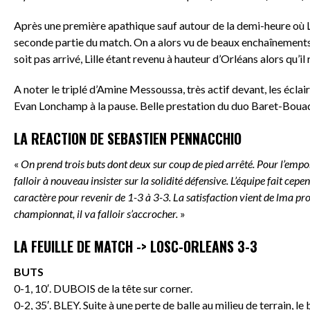
Après une première apathique sauf autour de la demi-heure où Lil
seconde partie du match. On a alors vu de beaux enchaînement
soit pas arrivé, Lille étant revenu à hauteur d’Orléans alors qu’il
A noter le triplé d’Amine Messoussa, très actif devant, les éclai
Evan Lonchamp à la pause. Belle prestation du duo Baret-Bouaddi
LA REACTION DE SEBASTIEN PENNACCHIO
«
On prend trois buts dont deux sur coup de pied arrêté. Pour l’emport
falloir à nouveau insister sur la solidité défensive. L’équipe fait ce
caractère pour revenir de 1-3 à 3-3. La satisfaction vient de lma pr
championnat, il va falloir s’accrocher.
»
LA FEUILLE DE MATCH -> LOSC-ORLEANS 3-3
BUTS
0-1, 10′. DUBOIS de la tête sur corner.
0-2, 35′. BLEY. Suite à une perte de balle au milieu de terrain, le