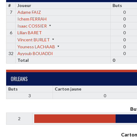
#
Joueur
Buts
7
Adame FAIZ
0
Ichem FERRAH
0
Isaac COSSIER
0
6
Lilian BARET
0
Vincent BURLET
0
Youness LACHAAB
0
32
Ayyoub BOUADDI
0
Total
0
ORLEANS
Buts
Carton jaune
3
0
Bu
2
Carton