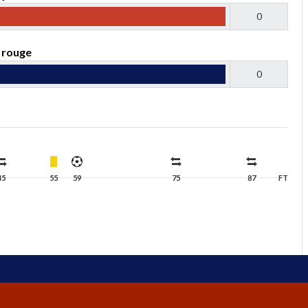
0
 rouge
0
45
55
59
75
87
FT