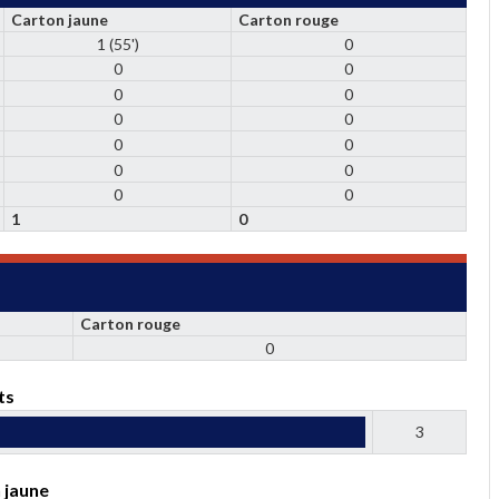
Carton jaune
Carton rouge
1 (55')
0
0
0
0
0
0
0
0
0
0
0
0
0
1
0
Carton rouge
0
ts
3
 jaune