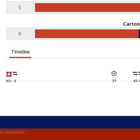
1
Carton
0
Timeline
KO
0
37
45
(C) NORDFOOT