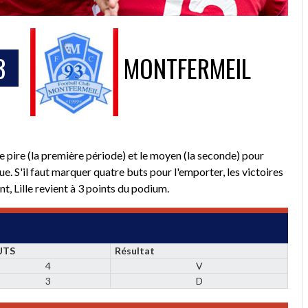
3
MONTFERMEIL
 pire (la première période) et le moyen (la seconde) pour
e. S'il faut marquer quatre buts pour l'emporter, les victoires
t, Lille revient à 3 points du podium.
UTS
Résultat
4
V
3
D