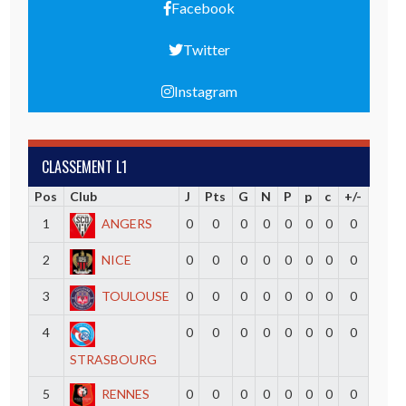
Facebook
Twitter
Instagram
CLASSEMENT L1
Pos
Club
J
Pts
G
N
P
p
c
+/-
1
ANGERS
0
0
0
0
0
0
0
0
2
NICE
0
0
0
0
0
0
0
0
3
TOULOUSE
0
0
0
0
0
0
0
0
4
0
0
0
0
0
0
0
0
STRASBOURG
5
RENNES
0
0
0
0
0
0
0
0