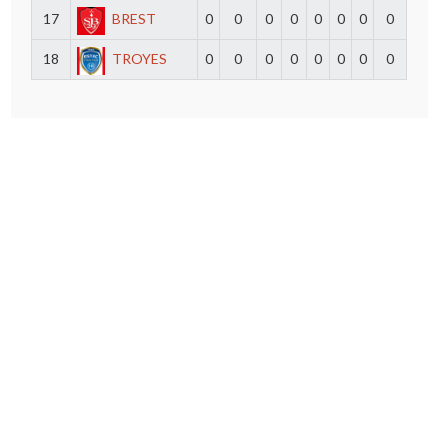
17
BREST
0
0
0
0
0
0
0
0
18
TROYES
0
0
0
0
0
0
0
0