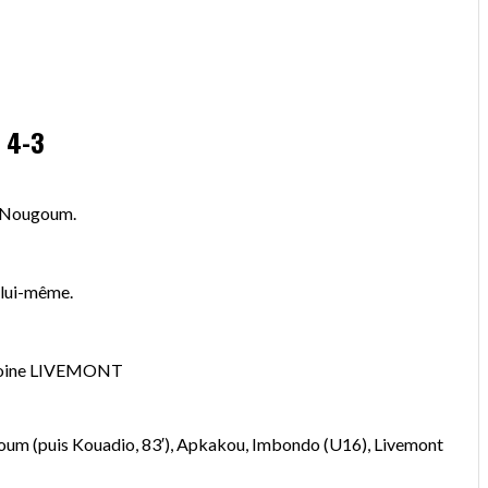
 4-3
an Nougoum.
 lui-même.
Antoine LIVEMONT
goum (puis Kouadio, 83′), Apkakou, Imbondo (U16), Livemont