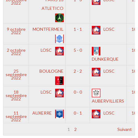
2022
ATLETICO
9 octobre
MONTFERMEIL
1 - 1
LOSC
10
2022
2 octobre
LOSC
5 - 0
10
2022
DUNKERQUE
25
BOULOGNE
2 - 2
LOSC
10
septembre
2022
18
LOSC
0 - 0
10
septembre
2022
AUBERVILLIERS
11
AUXERRE
0 - 1
LOSC
10
septembre
2022
1
2
Suivant