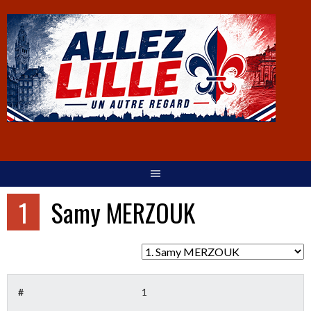
1
Samy MERZOUK
#
1