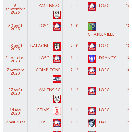
6
AMIENS SC
2 - 1
LOSC
16
septembre
2025
30 août
LOSC
1 - 0
18
2025
CHARLEVILLE
23 août
BALAGNE
2 - 0
LOSC
18
2025
21 octobre
LOSC
1 - 1
DRANCY
18
2023
7 octobre
COMPIEGNE
2 - 2
LOSC
18
2023
27 août
AMIENS SC
1 - 2
LOSC
15
2023
14 mai
REIMS
1 - 1
LOSC
15
2023
7 mai 2023
LOSC
1 - 1
HAC
15