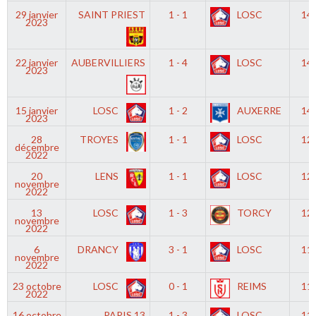
29 janvier
SAINT PRIEST
1 - 1
LOSC
14
2023
22 janvier
AUBERVILLIERS
1 - 4
LOSC
14
2023
15 janvier
LOSC
1 - 2
AUXERRE
14
2023
28
TROYES
1 - 1
LOSC
12
décembre
2022
20
LENS
1 - 1
LOSC
12
novembre
2022
13
LOSC
1 - 3
TORCY
12
novembre
2022
6
DRANCY
3 - 1
LOSC
11
novembre
2022
23 octobre
LOSC
0 - 1
REIMS
11
2022
16 octobre
PARIS 13
1 - 3
LOSC
11