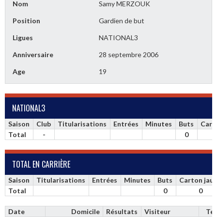
Nom
Samy MERZOUK
Position
Gardien de but
Ligues
NATIONAL3
Anniversaire
28 septembre 2006
Age
19
NATIONAL3
Saison
Club
Titularisations
Entrées
Minutes
Buts
Cart
Total
-
0
TOTAL EN CARRIÈRE
Saison
Titularisations
Entrées
Minutes
Buts
Carton jau
Total
0
0
Date
Domicile
Résultats
Visiteur
Te