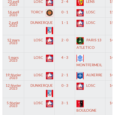
23 avril
LOSC
2 - 4
LENS
15
2023
16 avril
TORCY
0 - 1
LOSC
15
2023
2 avril
DUNKERQUE
1 - 1
LOSC
15
2023
12 mars
LOSC
2 - 0
PARIS 13
14
2023
ATLETICO
5 mars
LOSC
4 - 3
14
2023
MONTFERMEIL
19 février
LOSC
2 - 1
AUXERRE
14
2023
12 février
DUNKERQUE
0 - 3
LOSC
14
2023
5 février
LOSC
3 - 1
14
2023
BOULOGNE