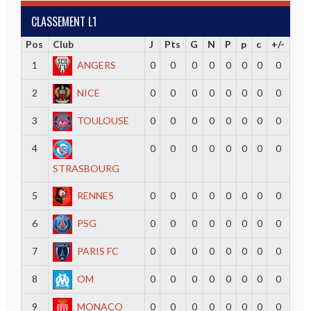
CLASSEMENT L1
Pos
Club
J
Pts
G
N
P
p
c
+/-
1
ANGERS
0
0
0
0
0
0
0
0
2
NICE
0
0
0
0
0
0
0
0
3
TOULOUSE
0
0
0
0
0
0
0
0
4
0
0
0
0
0
0
0
0
STRASBOURG
5
RENNES
0
0
0
0
0
0
0
0
6
PSG
0
0
0
0
0
0
0
0
7
PARIS FC
0
0
0
0
0
0
0
0
8
OM
0
0
0
0
0
0
0
0
9
MONACO
0
0
0
0
0
0
0
0