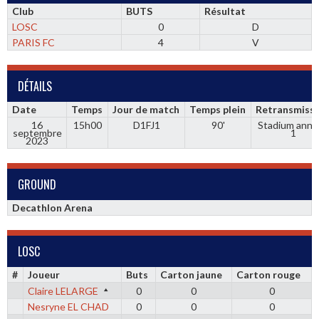
Club
BUTS
Résultat
LOSC
0
D
PARIS FC
4
V
DÉTAILS
Date
Temps
Jour de match
Temps plein
Retransmiss
16
15h00
D1FJ1
90'
Stadium anne
septembre
1
2023
GROUND
Decathlon Arena
LOSC
#
Joueur
Buts
Carton jaune
Carton rouge
Claire LELARGE
0
0
0
Nesryne EL CHAD
0
0
0