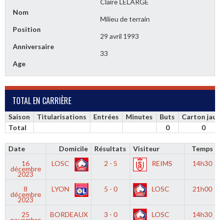
Claire LELARGE
Nom
Milieu de terrain
Position
29 avril 1993
Anniversaire
33
Age
TOTAL EN CARRIÈRE
Saison
Titularisations
Entrées
Minutes
Buts
Carton jau
Total
0
0
Date
Domicile
Résultats
Visiteur
Temps
16
LOSC
2 - 5
REIMS
14h30
décembre
2023
8
LYON
5 - 0
LOSC
21h00
décembre
2023
25
BORDEAUX
3 - 0
LOSC
14h30
novembre