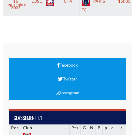
16
LOSC
0 - 4
PARIS
15h00
septembre
2023
FC
Facebook
Twitter
Instagram
CLASSEMENT L1
Pos
Club
J
Pts
G
N
P
p
c
+/-