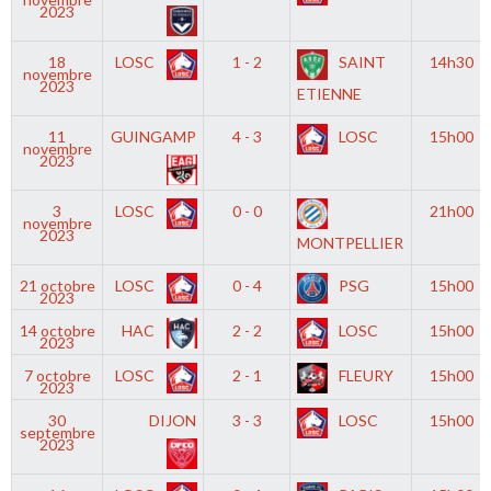
2023
18
LOSC
1 - 2
SAINT
14h30
novembre
2023
ETIENNE
11
GUINGAMP
4 - 3
LOSC
15h00
novembre
2023
3
LOSC
0 - 0
21h00
novembre
2023
MONTPELLIER
21 octobre
LOSC
0 - 4
PSG
15h00
2023
14 octobre
HAC
2 - 2
LOSC
15h00
2023
7 octobre
LOSC
2 - 1
FLEURY
15h00
2023
30
DIJON
3 - 3
LOSC
15h00
septembre
2023