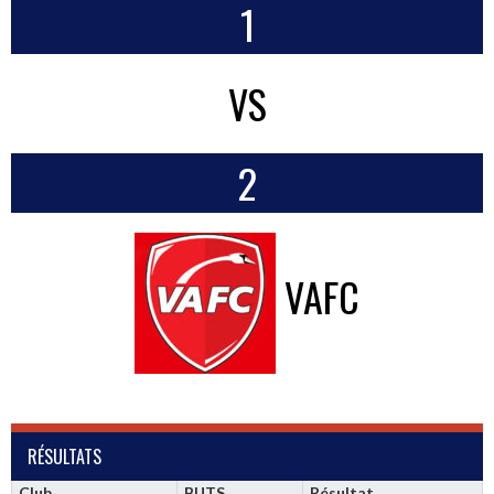
1
VS
2
VAFC
RÉSULTATS
Club
BUTS
Résultat