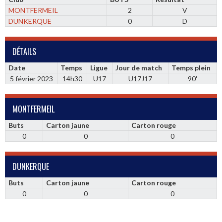
MONTFERMEIL
2
V
DUNKERQUE
0
D
DÉTAILS
Date
Temps
Ligue
Jour de match
Temps plein
5 février 2023
14h30
U17
U17J17
90'
MONTFERMEIL
Buts
Carton jaune
Carton rouge
0
0
0
DUNKERQUE
Buts
Carton jaune
Carton rouge
0
0
0