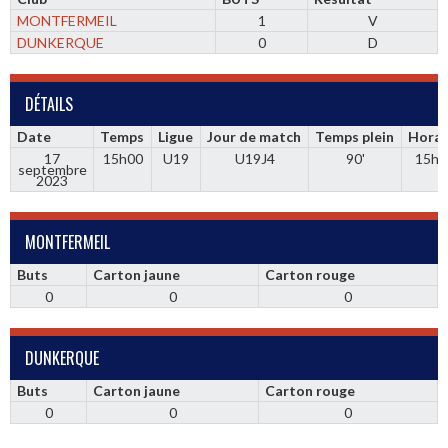
MONTFERMEIL
1
V
DUNKERQUE
0
D
DÉTAILS
Date
Temps
Ligue
Jour de match
Temps plein
Horai
17
15h00
U19
U19J4
90'
15h0
septembre
2023
MONTFERMEIL
Buts
Carton jaune
Carton rouge
0
0
0
DUNKERQUE
Buts
Carton jaune
Carton rouge
0
0
0