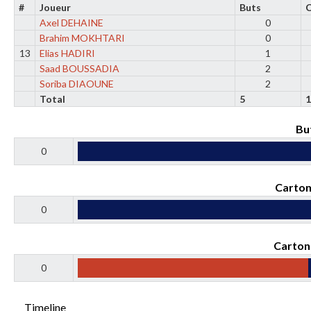
#
Joueur
Buts
C
Axel DEHAINE
0
Brahim MOKHTARI
0
13
Elias HADIRI
1
Saad BOUSSADIA
2
Soriba DIAOUNE
2
Total
5
Bu
0
Carton
0
Carton
0
Timeline