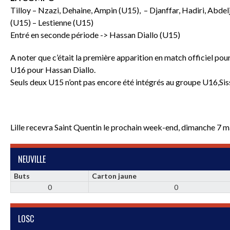
Tilloy – Nzazi, Dehaine, Ampin (U15), – Djanffar, Hadiri, Abde
(U15) – Lestienne (U15)
Entré en seconde période -> Hassan Diallo (U15)
A noter que c’était la première apparition en match officiel po
U16 pour Hassan Diallo.
Seuls deux U15 n’ont pas encore été intégrés au groupe U16,Sis
Lille recevra Saint Quentin le prochain week-end, dimanche 7 m
NEUVILLE
Buts
Carton jaune
0
0
LOSC