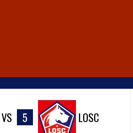
VS
5
LOSC