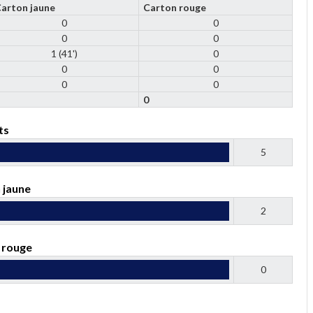
arton jaune
Carton rouge
0
0
0
0
1 (41')
0
0
0
0
0
1
0
ts
5
 jaune
2
 rouge
0