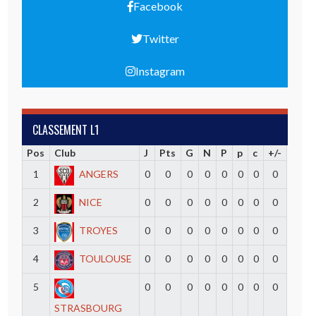
Facebook
Twitter
Instagram
CLASSEMENT L1
Pos
Club
J
Pts
G
N
P
p
c
+/-
1
ANGERS
0
0
0
0
0
0
0
0
2
NICE
0
0
0
0
0
0
0
0
3
TROYES
0
0
0
0
0
0
0
0
4
TOULOUSE
0
0
0
0
0
0
0
0
5
0
0
0
0
0
0
0
0
STRASBOURG