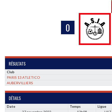
0
RÉSULTATS
Club
PARIS 13 ATLETICO
AUBERVILLIERS
DÉTAILS
Date
Temps
Ligue
27 novembre 2022
12h08
U17