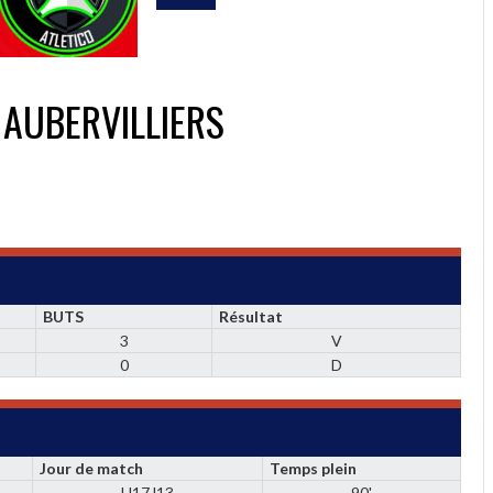
AUBERVILLIERS
BUTS
Résultat
3
V
0
D
Jour de match
Temps plein
U17J13
90'