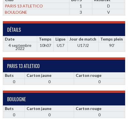
PARIS 13 ATLETICO
1
D
BOULOGNE
3
V
DÉTAILS
Date
Temps
Ligue
Jour de match
Temps plein
4 septembre
10h07
U17
U17J2
90'
2022
PARIS 13 ATLETICO
Buts
Carton jaune
Carton rouge
0
0
0
BOULOGNE
Buts
Carton jaune
Carton rouge
0
0
0