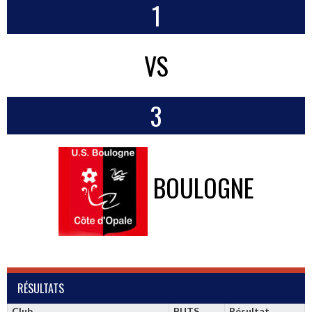
1
VS
3
BOULOGNE
RÉSULTATS
Club
BUTS
Résultat