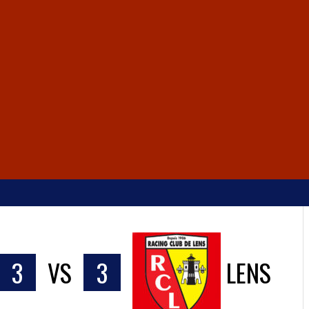
3
VS
3
LENS