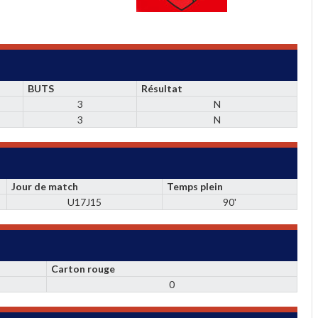
BUTS
Résultat
3
N
3
N
Jour de match
Temps plein
U17J15
90'
Carton rouge
0