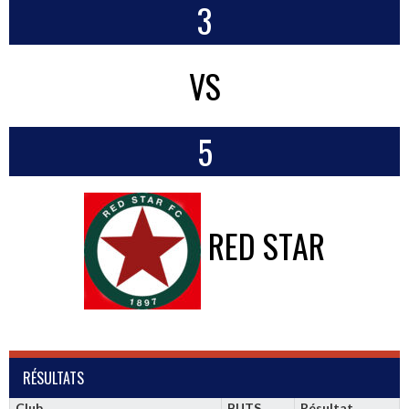
3
VS
5
RED STAR
RÉSULTATS
Club
BUTS
Résultat