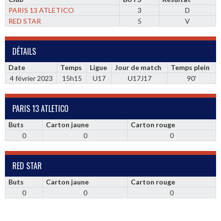
PARIS 13 ATLETICO
3
D
RED STAR
5
V
DÉTAILS
Date
Temps
Ligue
Jour de match
Temps plein
4 février 2023
15h15
U17
U17J17
90'
PARIS 13 ATLETICO
Buts
Carton jaune
Carton rouge
0
0
0
RED STAR
Buts
Carton jaune
Carton rouge
0
0
0