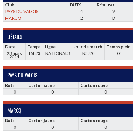
Club
BUTS
Résultat
PAYS DU VALOIS
4
V
MARCQ
2
D
DÉTAILS
Date
Temps
Ligue
Jour de match
Temps plein
23 mars
15h23
NATIONAL3
N3J20
0'
2024
PAYS DU VALOIS
Buts
Carton jaune
Carton rouge
0
0
0
MARCQ
Buts
Carton jaune
Carton rouge
0
0
0