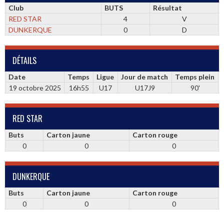
Club
BUTS
Résultat
RED STAR
4
V
DUNKERQUE
0
D
DÉTAILS
Date
Temps
Ligue
Jour de match
Temps plein
19 octobre 2025
16h55
U17
U17J9
90'
RED STAR
Buts
Carton jaune
Carton rouge
0
0
0
DUNKERQUE
Buts
Carton jaune
Carton rouge
0
0
0