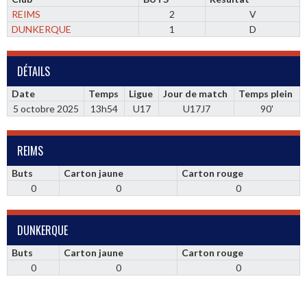
REIMS
2
V
DUNKERQUE
1
D
DÉTAILS
Date
Temps
Ligue
Jour de match
Temps plein
5 octobre 2025
13h54
U17
U17J7
90'
REIMS
Buts
Carton jaune
Carton rouge
0
0
0
DUNKERQUE
Buts
Carton jaune
Carton rouge
0
0
0