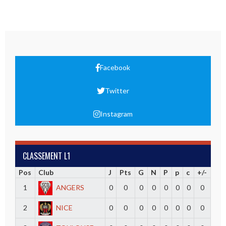
Facebook
Twitter
Instagram
CLASSEMENT L1
Pos
Club
J
Pts
G
N
P
p
c
+/-
1
ANGERS
0
0
0
0
0
0
0
0
2
NICE
0
0
0
0
0
0
0
0