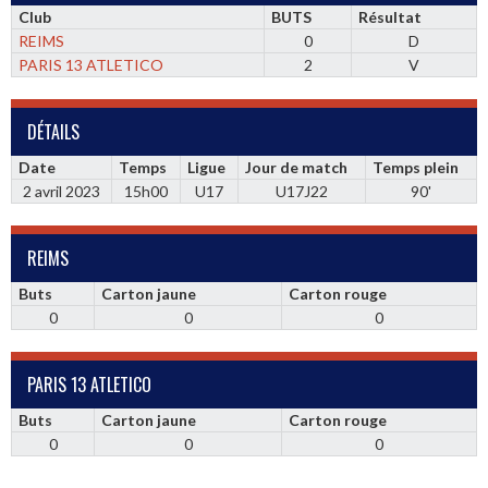
Club
BUTS
Résultat
REIMS
0
D
PARIS 13 ATLETICO
2
V
DÉTAILS
Date
Temps
Ligue
Jour de match
Temps plein
2 avril 2023
15h00
U17
U17J22
90'
REIMS
Buts
Carton jaune
Carton rouge
0
0
0
PARIS 13 ATLETICO
Buts
Carton jaune
Carton rouge
0
0
0