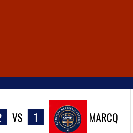
2
VS
1
MARCQ