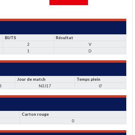
BUTS
Résultat
2
V
1
D
Jour de match
Temps plein
3
N3J17
0'
Carton rouge
0