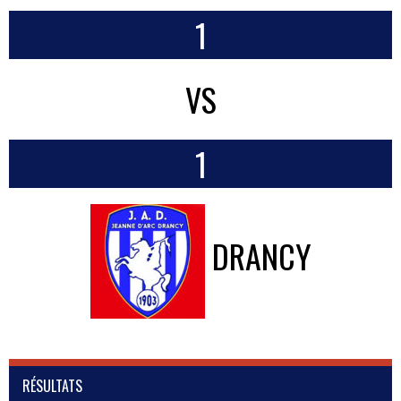
1
VS
1
DRANCY
RÉSULTATS