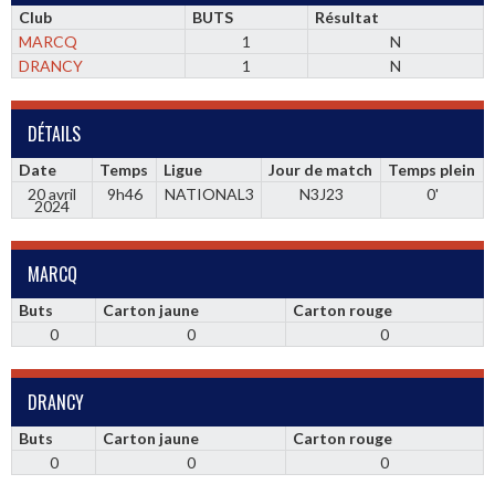
Club
BUTS
Résultat
MARCQ
1
N
DRANCY
1
N
DÉTAILS
Date
Temps
Ligue
Jour de match
Temps plein
20 avril
9h46
NATIONAL3
N3J23
0'
2024
MARCQ
Buts
Carton jaune
Carton rouge
0
0
0
DRANCY
Buts
Carton jaune
Carton rouge
0
0
0