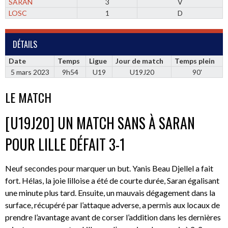
SARAN
3
V
LOSC
1
D
DÉTAILS
Date
Temps
Ligue
Jour de match
Temps plein
5 mars 2023
9h54
U19
U19J20
90'
LE MATCH
[U19J20] UN MATCH SANS À SARAN
POUR LILLE DÉFAIT 3-1
Neuf secondes pour marquer un but. Yanis Beau Djellel a fait
fort. Hélas, la joie lilloise a été de courte durée, Saran égalisant
une minute plus tard. Ensuite, un mauvais dégagement dans la
surface, récupéré par l’attaque adverse, a permis aux locaux de
prendre l’avantage avant de corser l’addition dans les dernières