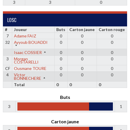
3
3
0
LOSC
#
Joueur
Buts
Carton jaune
Carton rouge
7
Adame FAIZ
0
0
0
32
Ayyoub BOUADDI
0
0
0
Isaac COSSIER
0
0
0
3
Morgan
0
0
0
COSTARELLI
CF
Ousmane TOURE
0
0
0
4
Victor
0
0
0
BONNECHERE
Total
0
0
0
Buts
3
1
Carton jaune