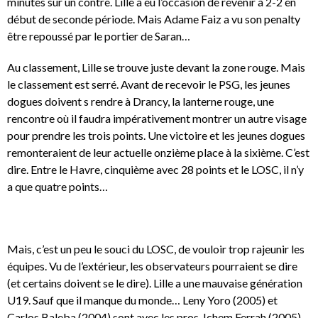
minutes sur un contre. Lille a eu l’occasion de revenir à 2-2 en
début de seconde période. Mais Adame Faiz a vu son penalty
être repoussé par le portier de Saran…
Au classement, Lille se trouve juste devant la zone rouge. Mais
le classement est serré. Avant de recevoir le PSG, les jeunes
dogues doivent s rendre à Drancy, la lanterne rouge, une
rencontre où il faudra impérativement montrer un autre visage
pour prendre les trois points. Une victoire et les jeunes dogues
remonteraient de leur actuelle onzième place à la sixième. C’est
dire. Entre le Havre, cinquième avec 28 points et le LOSC, il n’y
a que quatre points…
Mais, c’est un peu le souci du LOSC, de vouloir trop rajeunir les
équipes. Vu de l’extérieur, les observateurs pourraient se dire
(et certains doivent se le dire). Lille a une mauvaise génération
U19. Sauf que il manque du monde… Leny Yoro (2005) et
Carlos Baleba (2004) sont avec les pros. Ichem Ferrah (2005),