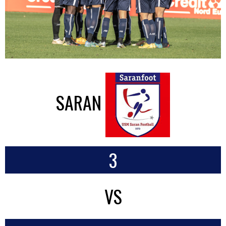
SARAN
3
VS