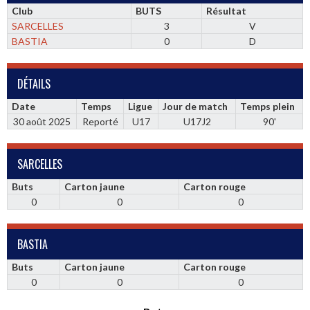
Club
BUTS
Résultat
SARCELLES
3
V
BASTIA
0
D
DÉTAILS
Date
Temps
Ligue
Jour de match
Temps plein
30 août 2025
Reporté
U17
U17J2
90'
SARCELLES
Buts
Carton jaune
Carton rouge
0
0
0
BASTIA
Buts
Carton jaune
Carton rouge
0
0
0