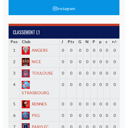
Instagram
CLASSEMENT L1
Pos
Club
J
Pts
G
N
P
p
c
+/-
1
ANGERS
0
0
0
0
0
0
0
0
2
NICE
0
0
0
0
0
0
0
0
3
TOULOUSE
0
0
0
0
0
0
0
0
4
0
0
0
0
0
0
0
0
STRASBOURG
5
RENNES
0
0
0
0
0
0
0
0
6
PSG
0
0
0
0
0
0
0
0
7
PARIS FC
0
0
0
0
0
0
0
0