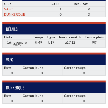
Club
BUTS
Résultat
VAFC
1
V
DUNKERQUE
0
D
DÉTAILS
Date
Temps
Ligue
Jour de match
Temps plein
16 novembre
9h49
U17
u17j12
90'
2025
VAFC
Buts
Carton jaune
Carton rouge
0
0
0
DUNKERQUE
Buts
Carton jaune
Carton rouge
0
0
0