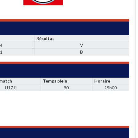
Résultat
4
V
1
D
 match
Temps plein
Horaire
U17J1
90'
15h00