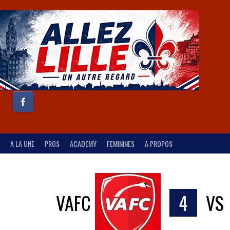
A LA UNE
PROS
ACADEMY
FEMININES
A PROPOS
VAFC
4
VS