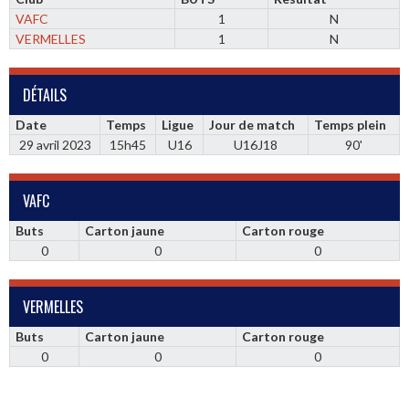
VAFC
1
N
VERMELLES
1
N
DÉTAILS
Date
Temps
Ligue
Jour de match
Temps plein
29 avril 2023
15h45
U16
U16J18
90'
VAFC
Buts
Carton jaune
Carton rouge
0
0
0
VERMELLES
Buts
Carton jaune
Carton rouge
0
0
0