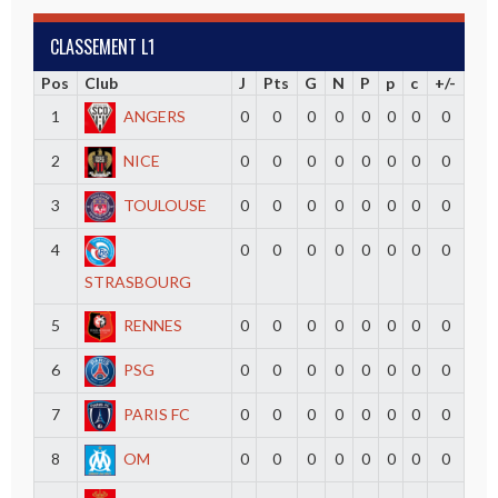
CLASSEMENT L1
Pos
Club
J
Pts
G
N
P
p
c
+/-
1
ANGERS
0
0
0
0
0
0
0
0
2
NICE
0
0
0
0
0
0
0
0
3
TOULOUSE
0
0
0
0
0
0
0
0
4
0
0
0
0
0
0
0
0
STRASBOURG
5
RENNES
0
0
0
0
0
0
0
0
6
PSG
0
0
0
0
0
0
0
0
7
PARIS FC
0
0
0
0
0
0
0
0
8
OM
0
0
0
0
0
0
0
0