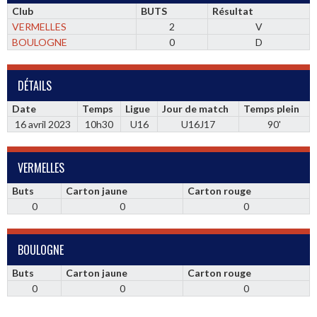
Club
BUTS
Résultat
VERMELLES
2
V
BOULOGNE
0
D
DÉTAILS
Date
Temps
Ligue
Jour de match
Temps plein
16 avril 2023
10h30
U16
U16J17
90'
VERMELLES
Buts
Carton jaune
Carton rouge
0
0
0
BOULOGNE
Buts
Carton jaune
Carton rouge
0
0
0