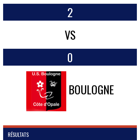
2
VS
0
BOULOGNE
RÉSULTATS