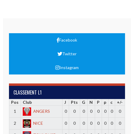
Facebook
Twitter
Instagram
CLASSEMENT L1
Pos
Club
J
Pts
G
N
P
p
c
+/-
1
ANGERS
0
0
0
0
0
0
0
0
2
NICE
0
0
0
0
0
0
0
0