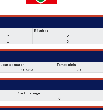
Résultat
2
V
1
D
Jour de match
Temps plein
U16J13
90'
Carton rouge
0