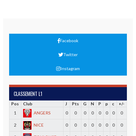
Facebook
Twitter
Instagram
CLASSEMENT L1
Pos
Club
J
Pts
G
N
P
p
c
+/-
1
ANGERS
0
0
0
0
0
0
0
0
2
NICE
0
0
0
0
0
0
0
0