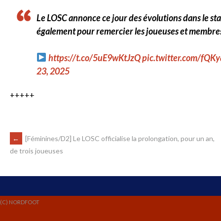
Le LOSC annonce ce jour des évolutions dans le sta
également pour remercier les joueuses et membres d
https://t.co/5uE9wKtJzQ
pic.twitter.com/fQK
23, 2025
+++++
←
[Féminines/D2] Le LOSC officialise la prolongation, pour un an,
de trois joueuses
(C) NORDFOOT