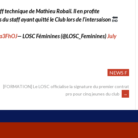
ff technique de Mathieu Robail. Il en profite
u staff ayant quitté le Club lors de l’intersaison
ya3FhOJ
— LOSC Féminines (@LOSC_Feminines)
July
NEWS F
[FORMATION] Le LOSC officialise la signature du premier contrat
pro pour cinq jeunes du club
→