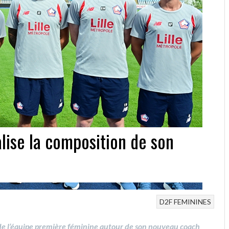
lise la composition de son
D2F
FEMININES
de l’équipe première féminine autour de son nouveau coach